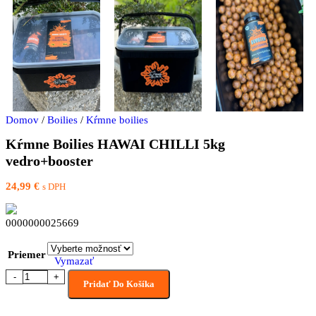
Domov
/
Boilies
/
Kŕmne boilies
Kŕmne Boilies HAWAI CHILLI 5kg
vedro+booster
24,99
€
s DPH
0000000025669
Priemer
Vymazať
množstvo Kŕmne Boilies HAWAI CHILLI 5kg vedro+booster
Pridať Do Košíka