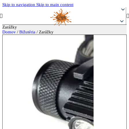
Skip to navigation
Skip to main content
Zarážky
Domov
/
Bižutéria
/
Zarážky