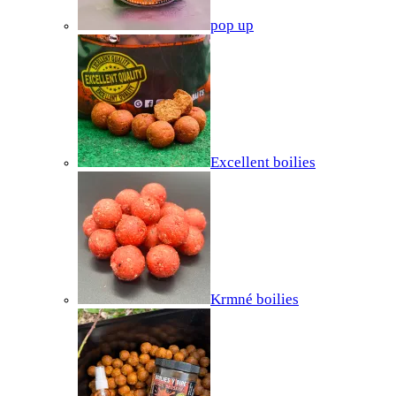
pop up
Excellent boilies
Krmné boilies