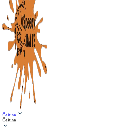
Čeština
Čeština