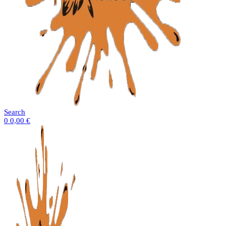
Search
0
0,00
€