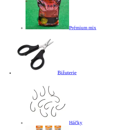
Prémium mix
Bižuterie
Háčky